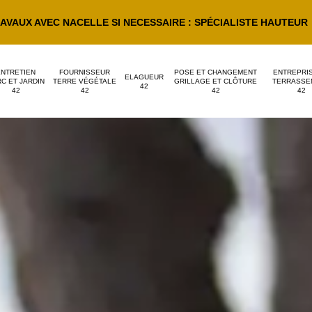
AVAUX AVEC NACELLE SI NECESSAIRE : SPÉCIALISTE HAUTEUR
ENTRETIEN
FOURNISSEUR
POSE ET CHANGEMENT
ENTREPRI
ELAGUEUR
C ET JARDIN
TERRE VÉGÉTALE
GRILLAGE ET CLÔTURE
TERRASSE
42
42
42
42
42