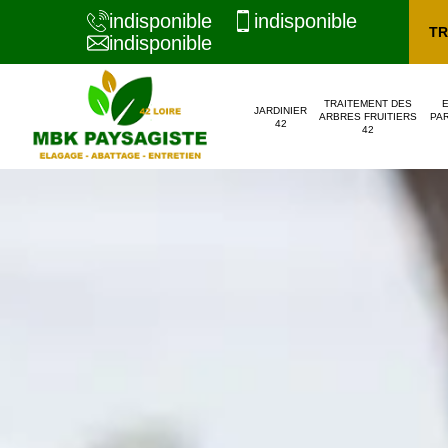
indisponible
indisponible
TR
indisponible
TRAITEMENT DES
JARDINIER
ARBRES FRUITIERS
PAR
42
42