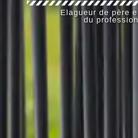
Elagueur de père en
du profession