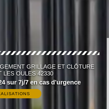
NGEMENT GRILLAGE ET CLÔTURE
 LES OULES 42330
4 sur 7j/7 en cas d'urgence
ALISATIONS