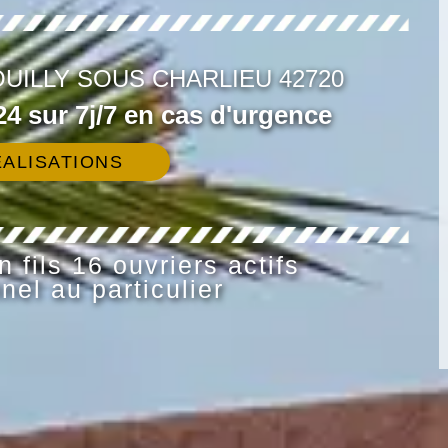
UILLY SOUS CHARLIEU 42720
4 sur 7j/7 en cas d'urgence
ALISATIONS
 fils 16 ouvriers actifs
nel au particulier