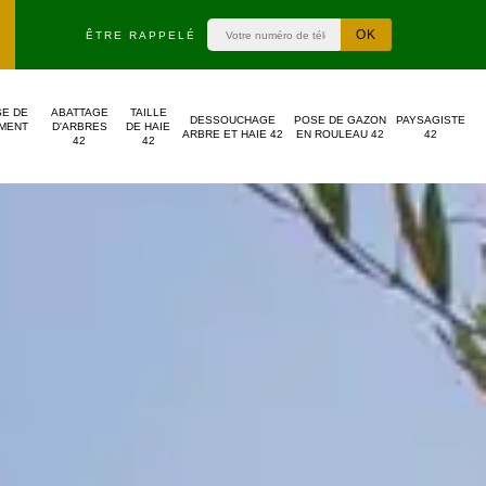
ÊTRE RAPPELÉ
SE DE
ABATTAGE
TAILLE
DESSOUCHAGE
POSE DE GAZON
PAYSAGISTE
MENT
D'ARBRES
DE HAIE
ARBRE ET HAIE 42
EN ROULEAU 42
42
42
42