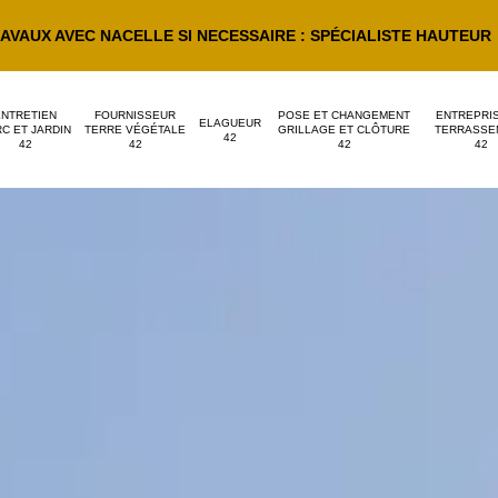
AVAUX AVEC NACELLE SI NECESSAIRE : SPÉCIALISTE HAUTEUR
ENTRETIEN
FOURNISSEUR
POSE ET CHANGEMENT
ENTREPRI
ELAGUEUR
C ET JARDIN
TERRE VÉGÉTALE
GRILLAGE ET CLÔTURE
TERRASSE
42
42
42
42
42