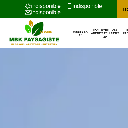
indisponible
indisponible
TR
indisponible
TRAITEMENT DES
JARDINIER
ARBRES FRUITIERS
PAR
42
42