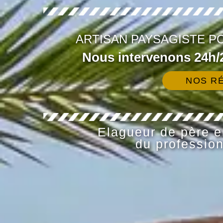
ARTISAN PAYSAGISTE PO
Nous intervenons 24h/2
NOS RÉ
Elagueur de père en
du profession