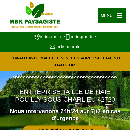
MENU
indisponible
indisponible
indisponible
TRAVAUX AVEC NACELLE SI NECESSAIRE : SPÉCIALISTE
HAUTEUR
ENTREPRISE TAILLE DE HAIE
POUILLY SOUS CHARLIEU 42720
Nous intervenons 24h/24 sur 7j/7 en cas
d'urgence