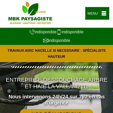
MENU
indisponible
indisponible
indisponible
TRAVAUX AVEC NACELLE SI NECESSAIRE : SPÉCIALISTE
HAUTEUR
ENTREPRISE DESSOUCHAGE ARBRE
ET HAIE LA VALLA 42111
Nous intervenons 24h/24 sur 7j/7 en cas
d'urgence