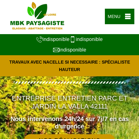
MENU
indisponible
indisponible
indisponible
TRAVAUX AVEC NACELLE SI NECESSAIRE : SPÉCIALISTE
HAUTEUR
ENTREPRISE ENTRETIEN PARC ET
JARDIN LA VALLA 42111
Nous intervenons 24h/24 sur 7j/7 en cas
d'urgence