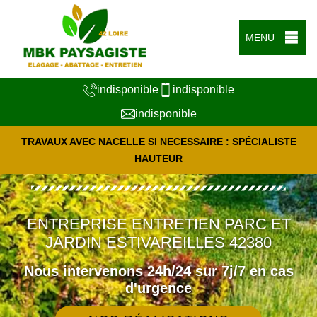
MENU
indisponible
indisponible
indisponible
TRAVAUX AVEC NACELLE SI NECESSAIRE : SPÉCIALISTE
HAUTEUR
ENTREPRISE ENTRETIEN PARC ET
JARDIN ESTIVAREILLES 42380
Nous intervenons 24h/24 sur 7j/7 en cas
d'urgence