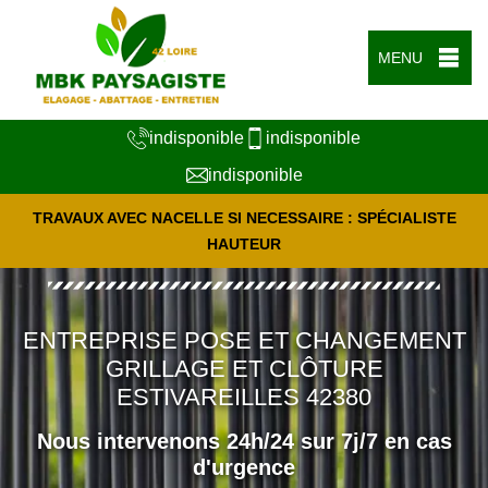
MENU
indisponible
indisponible
indisponible
TRAVAUX AVEC NACELLE SI NECESSAIRE : SPÉCIALISTE
HAUTEUR
ENTREPRISE POSE ET CHANGEMENT
GRILLAGE ET CLÔTURE
ESTIVAREILLES 42380
Nous intervenons 24h/24 sur 7j/7 en cas
d'urgence