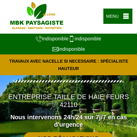
MENU
indisponible
indisponible
indisponible
TRAVAUX AVEC NACELLE SI NECESSAIRE : SPÉCIALISTE
HAUTEUR
ENTREPRISE TAILLE DE HAIE FEURS
42110
Nous intervenons 24h/24 sur 7j/7 en cas
d'urgence