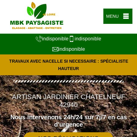
MENU
indisponible
indisponible
indisponible
TRAVAUX AVEC NACELLE SI NECESSAIRE : SPÉCIALISTE
HAUTEUR
ARTISAN JARDINIER CHATELNEUF
42940
Nous intervenons 24h/24 sur 7j/7 en cas
d'urgence