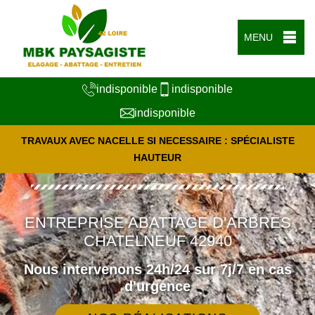
MENU
indisponible
indisponible
indisponible
TRAVAUX AVEC NACELLE SI NECESSAIRE : SPÉCIALISTE
HAUTEUR
ENTREPRISE ABATTAGE D'ARBRES
CHATELNEUF 42940
Nous intervenons 24h/24 sur 7j/7 en cas
d'urgence