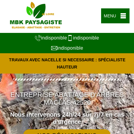
MENU
indisponible
indisponible
indisponible
TRAVAUX AVEC NACELLE SI NECESSAIRE : SPÉCIALISTE
HAUTEUR
ENTREPRISE ABATTAGE D'ARBRES
MACLAS 42520
Nous intervenons 24h/24 sur 7j/7 en cas
d'urgence