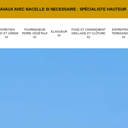
AVAUX AVEC NACELLE SI NECESSAIRE : SPÉCIALISTE HAUTEUR
ENTRETIEN
FOURNISSEUR
POSE ET CHANGEMENT
ENTREPRI
ELAGUEUR
C ET JARDIN
TERRE VÉGÉTALE
GRILLAGE ET CLÔTURE
TERRASSE
42
42
42
42
42