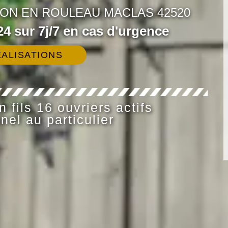
ON EN ROULEAU MACLAS 42520
4 sur 7j/7 en cas d'urgence
ALISATIONS
 fils 16 ouvriers actifs
nel au particulier