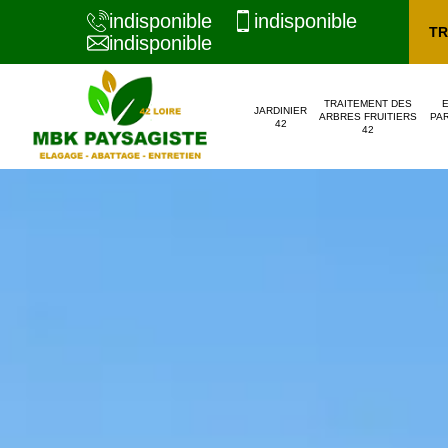
indisponible
indisponible
TR
indisponible
TRAITEMENT DES
JARDINIER
ARBRES FRUITIERS
PAR
42
42