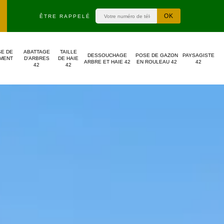
ÊTRE RAPPELÉ
SE DE
ABATTAGE
TAILLE
DESSOUCHAGE
POSE DE GAZON
PAYSAGISTE
MENT
D'ARBRES
DE HAIE
ARBRE ET HAIE 42
EN ROULEAU 42
42
42
42