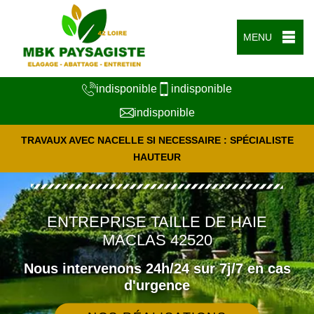
MENU
indisponible
indisponible
indisponible
TRAVAUX AVEC NACELLE SI NECESSAIRE : SPÉCIALISTE
HAUTEUR
ENTREPRISE TAILLE DE HAIE
MACLAS 42520
Nous intervenons 24h/24 sur 7j/7 en cas
d'urgence